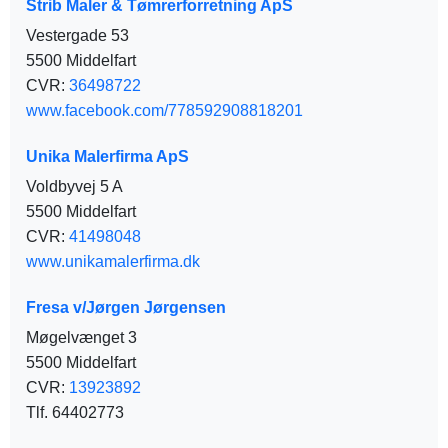
Strib Maler & Tømrerforretning ApS
Vestergade 53
5500 Middelfart
CVR:
36498722
www.facebook.com/778592908818201
Unika Malerfirma ApS
Voldbyvej 5 A
5500 Middelfart
CVR:
41498048
www.unikamalerfirma.dk
Fresa v/Jørgen Jørgensen
Møgelvænget 3
5500 Middelfart
CVR:
13923892
Tlf. 64402773