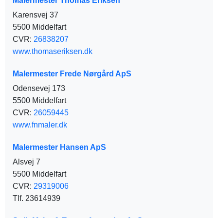
Malermester Thomas Eriksen
Karensvej 37
5500 Middelfart
CVR:
26838207
www.thomaseriksen.dk
Malermester Frede Nørgård ApS
Odensevej 173
5500 Middelfart
CVR:
26059445
www.fnmaler.dk
Malermester Hansen ApS
Alsvej 7
5500 Middelfart
CVR:
29319006
Tlf. 23614939