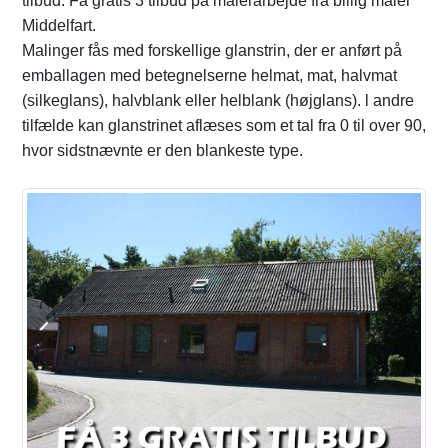
tilbud. Få gratis 3 tilbud på malerarbejde fra billig maler
Middelfart.
Malinger fås med forskellige glanstrin, der er anført på
emballagen med betegnelserne helmat, mat, halvmat
(silkeglans), halvblank eller helblank (højglans). l andre
tilfælde kan glanstrinet aflæses som et tal fra 0 til over 90,
hvor sidstnævnte er den blankeste type.