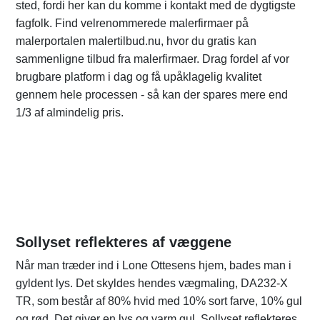
sted, fordi her kan du komme i kontakt med de dygtigste
fagfolk. Find velrenommerede malerfirmaer på
malerportalen malertilbud.nu, hvor du gratis kan
sammenligne tilbud fra malerfirmaer. Drag fordel af vor
brugbare platform i dag og få upåklagelig kvalitet
gennem hele processen - så kan der spares mere end
1/3 af almindelig pris.
Sollyset reflekteres af væggene
Når man træder ind i Lone Ottesens hjem, bades man i
gyldent lys. Det skyldes hendes vægmaling, DA232-X
TR, som består af 80% hvid med 10% sort farve, 10% gul
og rød. Det giver en lys og varm gul. Sollyset reflekteres