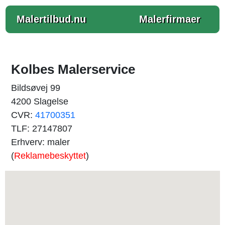
Malertilbud.nu
Malerfirmaer
Kolbes Malerservice
Bildsøvej 99
4200 Slagelse
CVR:
41700351
TLF: 27147807
Erhverv: maler
(
Reklamebeskyttet
)