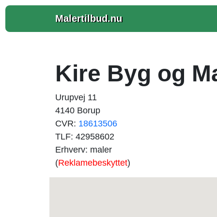
Malertilbud.nu
Kire Byg og M
Urupvej 11
4140 Borup
CVR:
18613506
TLF: 42958602
Erhverv: maler
(
Reklamebeskyttet
)