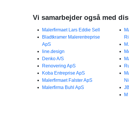
Vi samarbejder også med dis
Malerfirmaet Lars Eddie Sell
Ma
Bladtkramer Malerentreprise
Ri
ApS
M.
line.design
M
Denko A/S
Ma
Renovering ApS
Ru
Koba Entreprise ApS
Ma
Malerfirmaet Falster ApS
Ni
Malerfirma Buhl ApS
JB
M 