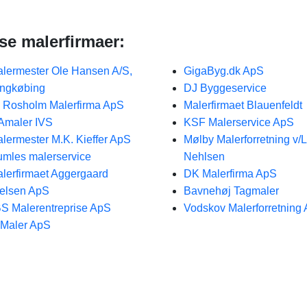
se malerfirmaer:
lermester Ole Hansen A/S,
GigaByg.dk ApS
ngkøbing
DJ Byggeservice
 Rosholm Malerfirma ApS
Malerfirmaet Blauenfeldt
Amaler IVS
KSF Malerservice ApS
lermester M.K. Kieffer ApS
Mølby Malerforretning v/
mles malerservice
Nehlsen
lerfirmaet Aggergaard
DK Malerfirma ApS
elsen ApS
Bavnehøj Tagmaler
S Malerentreprise ApS
Vodskov Malerforretning
Maler ApS