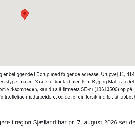
g er beliggende i Borup med følgende adresse: Urupvej 11, 41
ervstype: maler. Skal du i kontakt med Kire Byg og Mal, kan det
r om virksomheden, kan du slå firmaets SE-nr (18613506) op på
ortræffelige medarbejdere, og det er din forsikring for, at jobbet 
re i region Sjælland har pr. 7. august 2026 set d