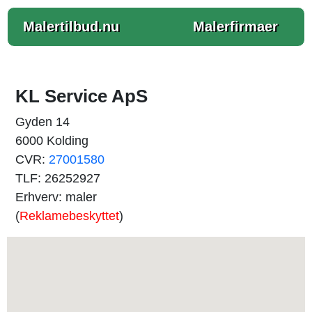
Malertilbud.nu
Malerfirmaer
KL Service ApS
Gyden 14
6000 Kolding
CVR:
27001580
TLF: 26252927
Erhverv: maler
(
Reklamebeskyttet
)