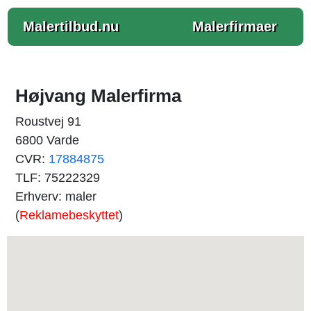
Malertilbud.nu
Malerfirmaer
Højvang Malerfirma
Roustvej 91
6800 Varde
CVR:
17884875
TLF: 75222329
Erhverv: maler
(
Reklamebeskyttet
)