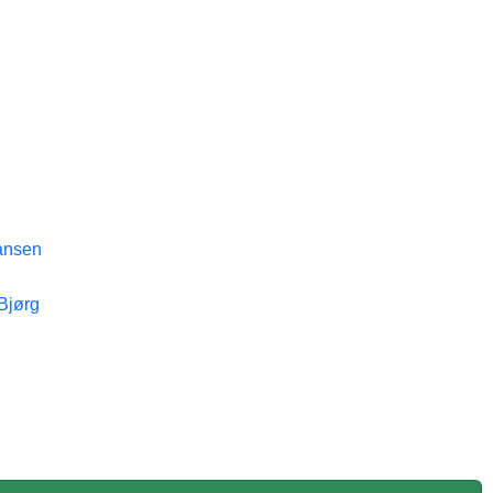
ansen
 Bjørg