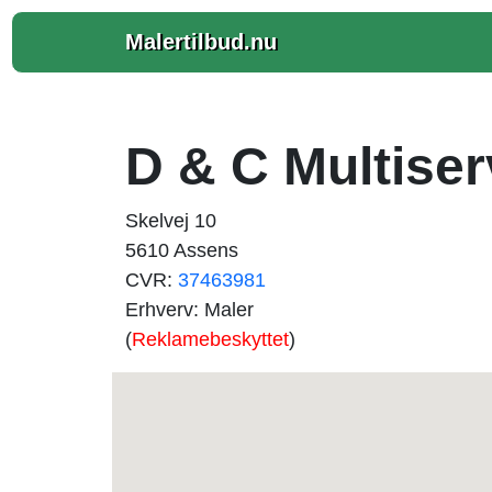
Malertilbud.nu
D & C Multiser
Skelvej 10
5610 Assens
CVR:
37463981
Erhverv: Maler
(
Reklamebeskyttet
)