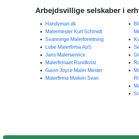
Arbejdsvillige selskaber i er
Handyman.dk
Bi
Malermester Kurt Schmidt
Me
Svanninge Malerforretning
Kv
Lobe Malerfirma ApS
Se
Jans Malerservice
Gr
Malerfirmaet Rundkvist
Ra
Gavin Joyce Maler Mester
Ma
Malerfirma Maiken Svan
Ri
Ma
Sm