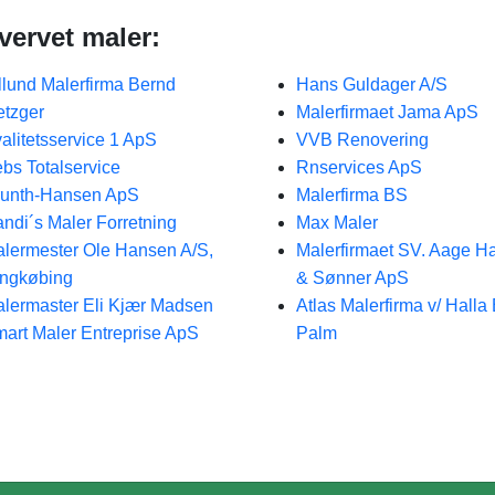
hvervet maler:
llund Malerfirma Bernd
Hans Guldager A/S
tzger
Malerfirmaet Jama ApS
alitetsservice 1 ApS
VVB Renovering
bs Totalservice
Rnservices ApS
unth-Hansen ApS
Malerfirma BS
ndi´s Maler Forretning
Max Maler
lermester Ole Hansen A/S,
Malerfirmaet SV. Aage H
ngkøbing
& Sønner ApS
lermaster Eli Kjær Madsen
Atlas Malerfirma v/ Halla
art Maler Entreprise ApS
Palm