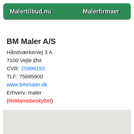
Malertilbud.nu
Malerfirmaer
BM Maler A/S
Håndværkervej 3 A
7100 Vejle Øst
CVR:
25999193
TLF: 75695900
www.bmmaler.dk
Erhverv: maler
(
Reklamebeskyttet
)