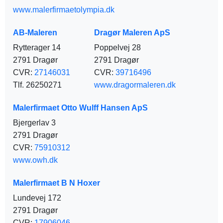
www.malerfirmaetolympia.dk
AB-Maleren
Dragør Maleren ApS
Rytterager 14
Poppelvej 28
2791 Dragør
2791 Dragør
CVR:
27146031
CVR:
39716496
Tlf. 26250271
www.dragormaleren.dk
Malerfirmaet Otto Wulff Hansen ApS
Bjergerlav 3
2791 Dragør
CVR:
75910312
www.owh.dk
Malerfirmaet B N Hoxer
Lundevej 172
2791 Dragør
CVR:
17906046