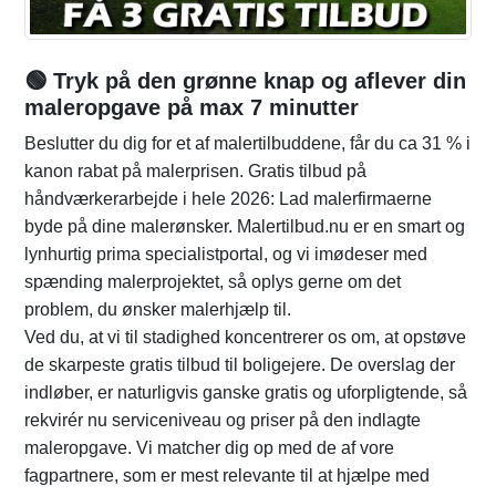
🟢 Tryk på den grønne knap og aflever din
maleropgave på max 7 minutter
Beslutter du dig for et af malertilbuddene, får du ca 31 % i
kanon rabat på malerprisen. Gratis tilbud på
håndværkerarbejde i hele 2026: Lad malerfirmaerne
byde på dine malerønsker. Malertilbud.nu er en smart og
lynhurtig prima specialistportal, og vi imødeser med
spænding malerprojektet, så oplys gerne om det
problem, du ønsker malerhjælp til.
Ved du, at vi til stadighed koncentrerer os om, at opstøve
de skarpeste gratis tilbud til boligejere. De overslag der
indløber, er naturligvis ganske gratis og uforpligtende, så
rekvirér nu serviceniveau og priser på den indlagte
maleropgave. Vi matcher dig op med de af vore
fagpartnere, som er mest relevante til at hjælpe med