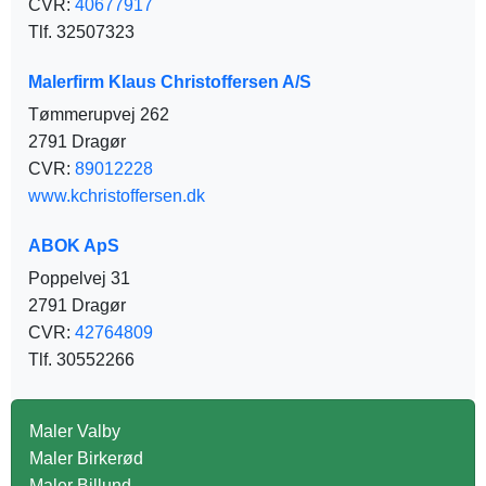
CVR:
40677917
Tlf. 32507323
Malerfirm Klaus Christoffersen A/S
Tømmerupvej 262
2791 Dragør
CVR:
89012228
www.kchristoffersen.dk
ABOK ApS
Poppelvej 31
2791 Dragør
CVR:
42764809
Tlf. 30552266
Maler Valby
Maler Birkerød
Maler Billund