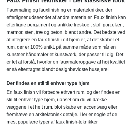
Faux Finish teknikker - Det klassiske look
Fauxmaling og fauxfinishing er malerteknikker, der
efterligner udseendet af andre materialer. Faux finish kan
efterligne pergament og antikke freskoer, stof, porcelæn,
marmor, sten, træ og beton, blandt andre. Det bedste ved
at integrere en faux finish i dit hjem er, at det skaber et
rum, der er 100% unikt, på samme måde som når en
kunstner håndmaler et kunstværk, der passer til dig. Det
er let at forstå, hvorfor en fauxmaleropgave af høj kvalitet
er så eftertragtet blandt designbevidste husejere!
Der findes en stil til enhver type hjem
En faux finish vil forbedre ethvert rum, og der findes en
stil til enhver type hjem, uanset om du vil dække
væggene i et helt rum, blot skabe en accentvæg eller
fremhæve en arkitektonisk detalje. Her er nogle af de
mest populære typer af faux finish-teknikker.