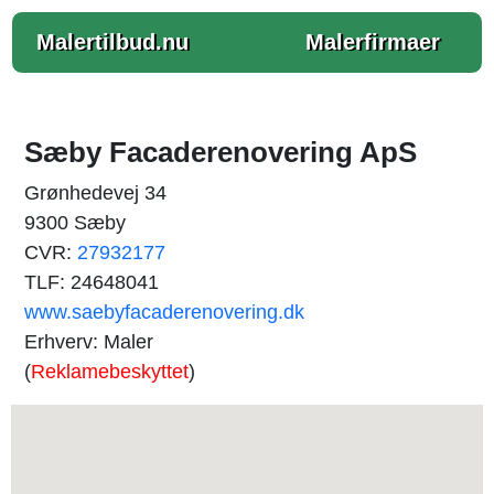
Malertilbud.nu
Malerfirmaer
Sæby Facaderenovering ApS
Grønhedevej 34
9300 Sæby
CVR:
27932177
TLF: 24648041
www.saebyfacaderenovering.dk
Erhverv: Maler
(
Reklamebeskyttet
)