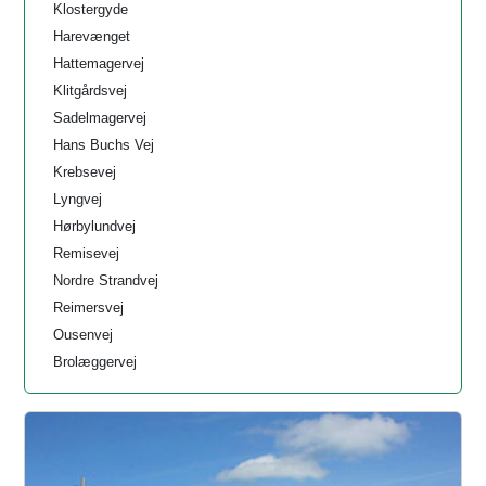
Klostergyde
Harevænget
Hattemagervej
Klitgårdsvej
Sadelmagervej
Hans Buchs Vej
Krebsevej
Lyngvej
Hørbylundvej
Remisevej
Nordre Strandvej
Reimersvej
Ousenvej
Brolæggervej