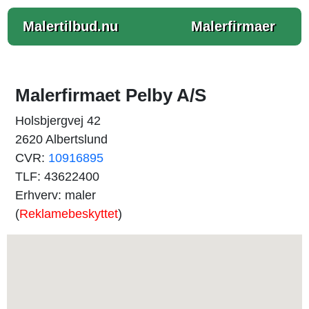
Malertilbud.nu
Malerfirmaer
Malerfirmaet Pelby A/S
Holsbjergvej 42
2620 Albertslund
CVR:
10916895
TLF: 43622400
Erhverv: maler
(
Reklamebeskyttet
)