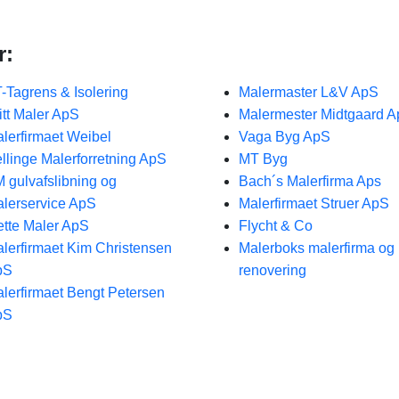
r:
-Tagrens & Isolering
Malermaster L&V ApS
itt Maler ApS
Malermester Midtgaard 
lerfirmaet Weibel
Vaga Byg ApS
llinge Malerforretning ApS
MT Byg
 gulvafslibning og
Bach´s Malerfirma Aps
lerservice ApS
Malerfirmaet Struer ApS
tte Maler ApS
Flycht & Co
lerfirmaet Kim Christensen
Malerboks malerfirma og
pS
renovering
lerfirmaet Bengt Petersen
pS