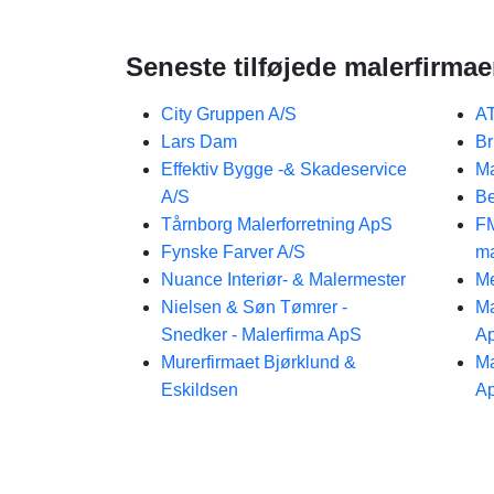
Seneste tilføjede malerfirmae
City Gruppen A/S
AT
Lars Dam
Br
Effektiv Bygge -& Skadeservice
Ma
A/S
Be
Tårnborg Malerforretning ApS
FM
Fynske Farver A/S
ma
Nuance Interiør- & Malermester
Me
Nielsen & Søn Tømrer -
Ma
Snedker - Malerfirma ApS
A
Murerfirmaet Bjørklund &
Ma
Eskildsen
A