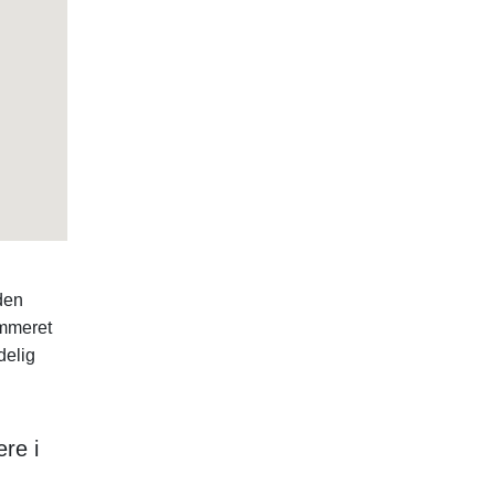
den
ummeret
delig
re i