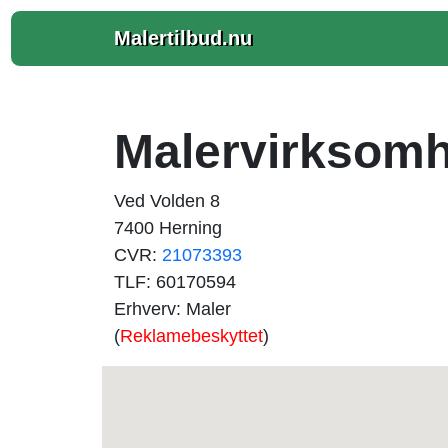
Malertilbud.nu
Malervirksom
Ved Volden 8
7400 Herning
CVR:
21073393
TLF: 60170594
Erhverv: Maler
(
Reklamebeskyttet
)