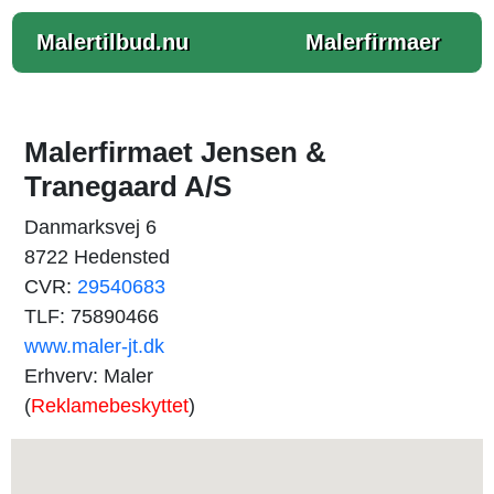
Malertilbud.nu
Malerfirmaer
Malerfirmaet Jensen &
Tranegaard A/S
Danmarksvej 6
8722 Hedensted
CVR:
29540683
TLF: 75890466
www.maler-jt.dk
Erhverv: Maler
(
Reklamebeskyttet
)