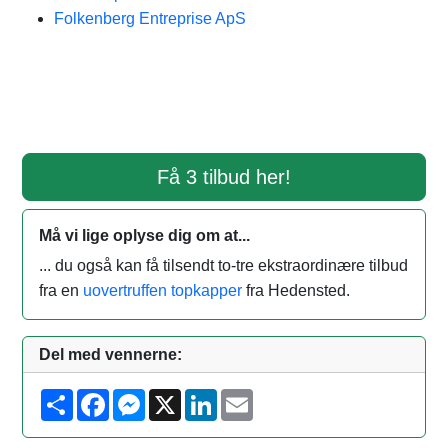
Folkenberg Entreprise ApS
Få 3 tilbud her!
Må vi lige oplyse dig om at...
... du også kan få tilsendt to-tre ekstraordinære tilbud
fra en
uovertruffen topkapper
fra Hedensted.
Del med vennerne:
S
F
M
X
L
E
h
a
e
i
m
a
c
s
n
a
r
e
s
k
i