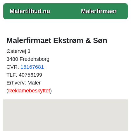
Malertilbud.nu
Malerfirmaer
Malerfirmaet Ekstrøm & Søn
Østervej 3
3480 Fredensborg
CVR:
16167681
TLF: 40756199
Erhverv: Maler
(
Reklamebeskyttet
)