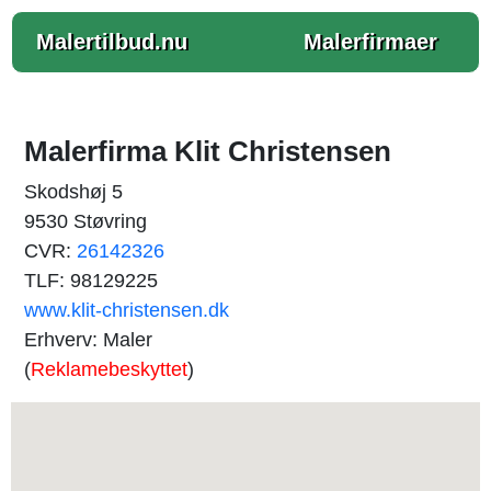
Malertilbud.nu
Malerfirmaer
Malerfirma Klit Christensen
Skodshøj 5
9530 Støvring
CVR:
26142326
TLF: 98129225
www.klit-christensen.dk
Erhverv: Maler
(
Reklamebeskyttet
)