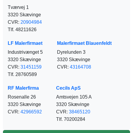
Tværvej 1
3320 Skævinge
CVR:
20904984
Tlf. 48211626
LF Malerfirmaet
Malerfirmaet Blauenfeldt
Industrivænget 5
Dyrelunden 3
3320 Skævinge
3320 Skævinge
CVR:
31451159
CVR:
43164708
Tlf. 28760589
RF Malerfirma
Cecils ApS
Rosenalle 26
Amtsvejen 105 A
3320 Skævinge
3320 Skævinge
CVR:
42966592
CVR:
38465120
Tlf. 70200284