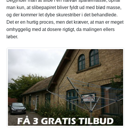
Begynder man at slibe i en halvtør spartelmasse, opnår
man kun, at slibepapiret bliver fyldt ud med blød masse,
og der kommer let dybe skurestriber i det behandlede.
Det er en hurtig proces, men det kræver, at man er meget
omhyggelig med at dosere rigtigt, da malingen ellers
løber.