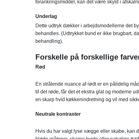
forankringsmiddel, kan det være skyld i afskaln
Underlag
Dette udtryk dækker i arbejdsmodellerne det bygg
behandles. (Udtrykket bund er ikke brugbart, 
behandling).
Forskelle på forskellige farve
Rød
En strålende nuance af rødt er en pålidelig måde 
til det røde, får det et ekstra glat og modern
en skarp hvid køkkenindretning og vil med sik
Neutrale kontraster
Hvis du har valgt lyse vægge eller skabe, kan du
bløde gråtoner, skarpe hvide eller naturlige træ