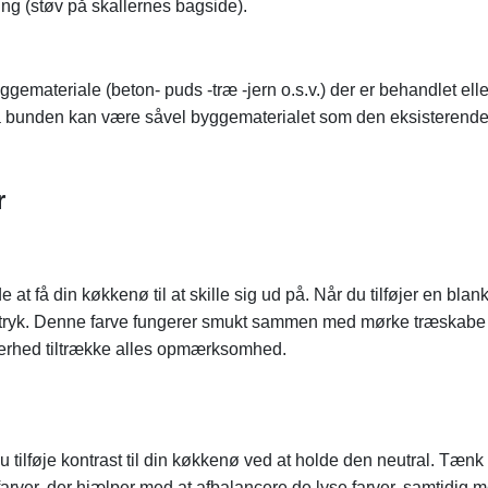
ing (støv på skallernes bagside).
emateriale (beton- puds -træ -jern o.s.v.) der er behandlet elle
da bunden kan være såvel byggematerialet som den eksisterend
r
at få din køkkenø til at skille sig ud på. Når du tilføjer en blank
e udtryk. Denne farve fungerer smukt sammen med mørke træskabe 
kerhed tiltrække alles opmærksomhed.
 tilføje kontrast til din køkkenø ved at holde den neutral. Tænk
farver, der hjælper med at afbalancere de lyse farver, samtidig m