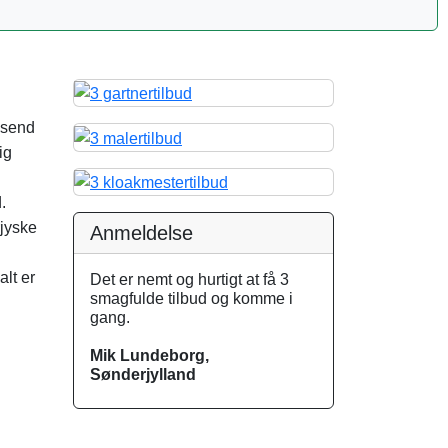
 send
ig
.
rjyske
Anmeldelse
lt er
Det er nemt og hurtigt at få 3
smagfulde tilbud og komme i
gang.
Mik Lundeborg,
Sønderjylland