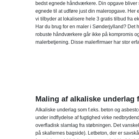
bedst egnede håndværkere. Din opgave bliver sat
egnede til at udføre just din maleropgave. Her e
vi tilbyder at lokalisere hele 3 gratis tilbud fra 
Har du brug for en maler i Sønderjylland? Det h
robuste håndværkere går ikke på kompromis og 
malerbetjening. Disse malerfirmaer har stor erfar
Maling af alkaliske underlag 
Alkaliske underlag som f.eks. beton og asbestc
under indflydelse af fugtighed virke nedbrydend
overfladisk slamlag fra støbningen. Det vanskel
på skallernes bagside). Letbeton, der er savskår