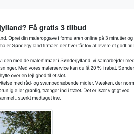
ylland? Få gratis 3 tilbud
land. Opret din maleropgave i formularen online på 3 minutter og
 maler Sønderjylland firmaer, der hver får lov at levere et godt bill
vi den med de malerfirmaer i Sønderjylland, vi samarbejder med
lysninger. Med vores malerservice kan du få 20 % i rabat. Sønde
tte over en lejlighed til et slot.
skyttelse med råd- og svampedræbende midler. Væsken, der norma
unlig eller grønlig, trænger ind i træet. Det er især vigtigt ved
gammelt, stærkt medtaget træ.