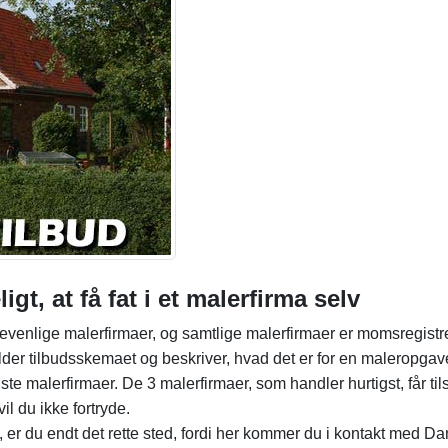
gt, at få fat i et malerfirma selv
evenlige malerfirmaer, og samtlige malerfirmaer er momsregistr
ylder tilbudsskemaet og beskriver, hvad det er for en maleropgav
edste malerfirmaer. De 3 malerfirmaer, som handler hurtigst, får til
il du ikke fortryde.
, er du endt det rette sted, fordi her kommer du i kontakt med D