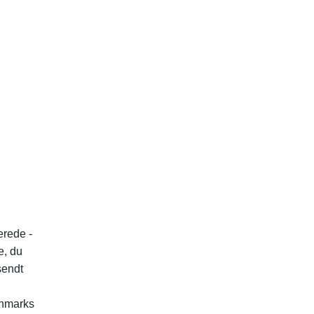
erede -
e, du
sendt
anmarks