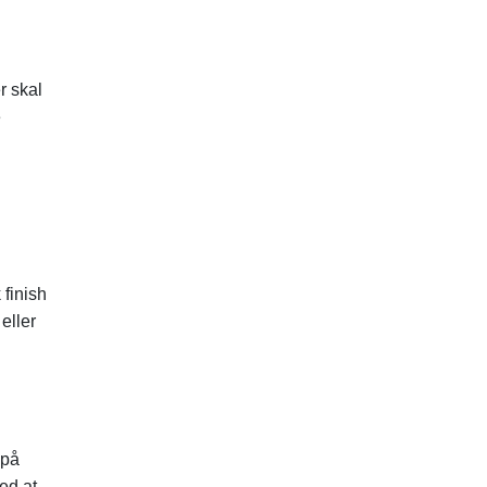
r skal
e
 finish
eller
 på
ed at