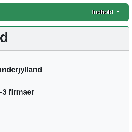
Indhold
nd
Sønderjylland
-3 firmaer