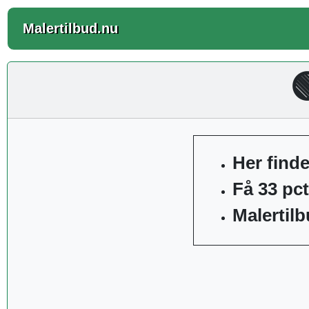
Malertilbud.nu

Her finde
Få 33 pc
Malertilb