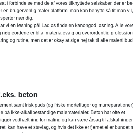
 i forbindelse med de af vores tilknyttede selskaber, der er be
r en brugervenlig maler platform, man kan benytte så tit man vil
eksperter nær dig.
ar vi en løsning på! Lad os finde en kanongod løsning. Alle vor
nøgleordene er bl.a. materialevalg og overordentlig profession
ing og rutine, men det er okay at sige nej tak til alle malertilbud
f.eks. beton
ement samt frisk puds (og friske mørtelfuger og murreparationer
e på ikke-alkalibestandige malematerialer. Beton har ofte et
iggør vedhæftning for maling og kan være årsag til afskalninger.
et, kan have et støvlag, og hvis det ikke er fjernet eller bundet