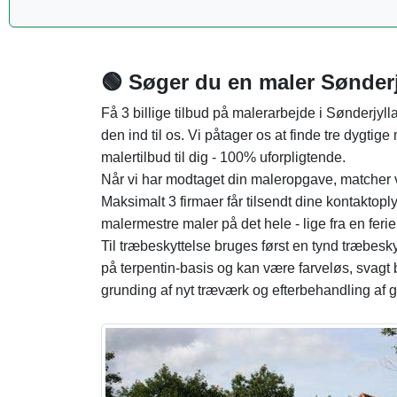
🟢 Søger du en maler Sønderj
Få 3 billige tilbud på malerarbejde i Sønderjyl
den ind til os. Vi påtager os at finde tre dygtige
malertilbud til dig - 100% uforpligtende.
Når vi har modtaget din maleropgave, matcher 
Maksimalt 3 firmaer får tilsendt dine kontaktop
malermestre maler på det hele - lige fra en feriehy
Til træbeskyttelse bruges først en tynd træbe
på terpentin-basis og kan være farveløs, svagt br
grunding af nyt træværk og efterbehandling af 