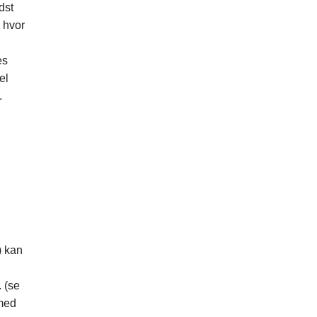
dst
, hvor
es
el
.
) kan
 (se
 med