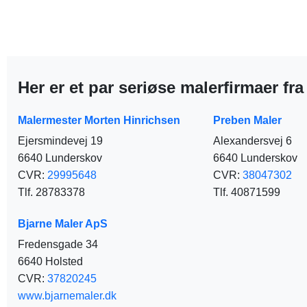
Her er et par seriøse malerfirmaer fr
Malermester Morten Hinrichsen
Preben Maler
Ejersmindevej 19
Alexandersvej 6
6640 Lunderskov
6640 Lunderskov
CVR:
29995648
CVR:
38047302
Tlf. 28783378
Tlf. 40871599
Bjarne Maler ApS
Fredensgade 34
6640 Holsted
CVR:
37820245
www.bjarnemaler.dk