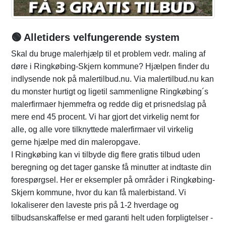
🟢 Alletiders velfungerende system
Skal du bruge malerhjælp til et problem vedr. maling af
døre i Ringkøbing-Skjern kommune? Hjælpen finder du
indlysende nok på malertilbud.nu. Via malertilbud.nu kan
du monster hurtigt og ligetil sammenligne Ringkøbing´s
malerfirmaer hjemmefra og redde dig et prisnedslag på
mere end 45 procent. Vi har gjort det virkelig nemt for
alle, og alle vore tilknyttede malerfirmaer vil virkelig
gerne hjælpe med din maleropgave.
I Ringkøbing kan vi tilbyde dig flere gratis tilbud uden
beregning og det tager ganske få minutter at indtaste din
forespørgsel. Her er eksempler på områder i Ringkøbing-
Skjern kommune, hvor du kan få malerbistand. Vi
lokaliserer den laveste pris på 1-2 hverdage og
tilbudsanskaffelse er med garanti helt uden forpligtelser -