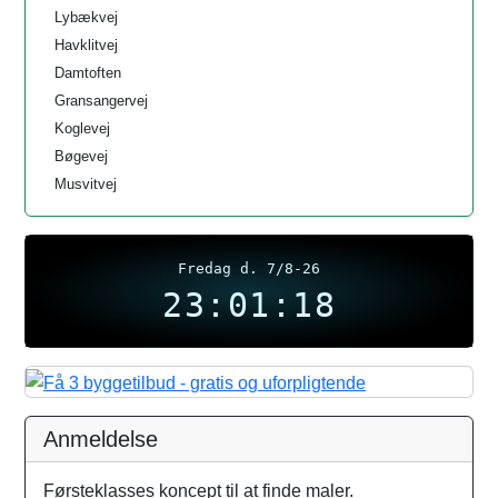
Lybækvej
Havklitvej
Damtoften
Gransangervej
Koglevej
Bøgevej
Musvitvej
Fredag d. 7/8-26
23:01:18
Anmeldelse
Førsteklasses koncept til at finde maler.