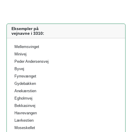
Eksempler på
vejnavne i 3310:
Mellemsvinget
Minivej
Peder Andersensvej
Byvej
Fyrrevænget
Gydebakken
Anekærstien
Egholmvej
Bekkasinvej
Havrevangen
Lærkestien
Moseskellet