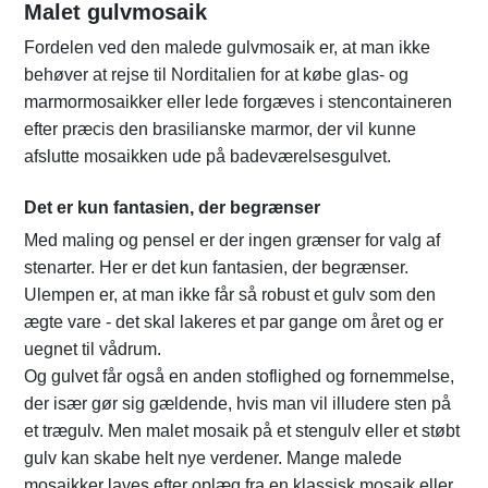
Malet gulvmosaik
Fordelen ved den malede gulvmosaik er, at man ikke
behøver at rejse til Norditalien for at købe glas- og
marmormosaikker eller lede forgæves i stencontaineren
efter præcis den brasilianske marmor, der vil kunne
afslutte mosaikken ude på badeværelsesgulvet.
Det er kun fantasien, der begrænser
Med maling og pensel er der ingen grænser for valg af
stenarter. Her er det kun fantasien, der begrænser.
Ulempen er, at man ikke får så robust et gulv som den
ægte vare - det skal lakeres et par gange om året og er
uegnet til vådrum.
Og gulvet får også en anden stoflighed og fornemmelse,
der især gør sig gældende, hvis man vil illudere sten på
et trægulv. Men malet mosaik på et stengulv eller et støbt
gulv kan skabe helt nye verdener. Mange malede
mosaikker laves efter oplæg fra en klassisk mosaik eller