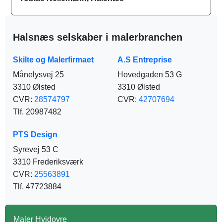
Halsnæs selskaber i malerbranchen
Skilte og Malerfirmaet
A.S Entreprise
Månelysvej 25
Hovedgaden 53 G
3310 Ølsted
3310 Ølsted
CVR:
28574797
CVR:
42707694
Tlf. 20987482
PTS Design
Syrevej 53 C
3310 Frederiksværk
CVR:
25563891
Tlf. 47723884
Maler Hvidovre