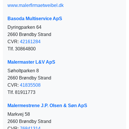
www.malerfirmaetweibel.dk
Basoda Multiservice ApS
Dyringparken 64
2660 Brøndby Strand
CVR:
42161284
Tlf. 30864800
Malermaster L&V ApS
Søholtparken 8
2660 Brøndby Strand
CVR:
41835508
Tlf. 81911773
Malermestrene J.P. Olsen & Søn ApS
Markvej 58
2660 Brøndby Strand
CVR:
76841314