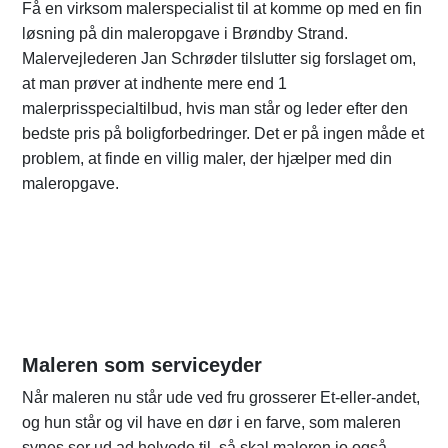
Få en virksom malerspecialist til at komme op med en fin
løsning på din maleropgave i Brøndby Strand.
Malervejlederen Jan Schrøder tilslutter sig forslaget om,
at man prøver at indhente mere end 1
malerprisspecialtilbud, hvis man står og leder efter den
bedste pris på boligforbedringer. Det er på ingen måde et
problem, at finde en villig maler, der hjælper med din
maleropgave.
Maleren som serviceyder
Når maleren nu står ude ved fru grosserer Et-eller-andet,
og hun står og vil have en dør i en farve, som maleren
synes ser ud ad helvede til, så skal maleren jo også