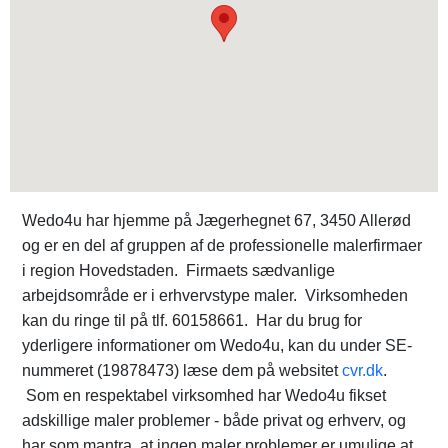
Wedo4u har hjemme på Jægerhegnet 67, 3450 Allerød
og er en del af gruppen af de professionelle malerfirmaer
i region Hovedstaden. Firmaets sædvanlige
arbejdsområde er i erhvervstype maler. Virksomheden
kan du ringe til på tlf. 60158661. Har du brug for
yderligere informationer om Wedo4u, kan du under SE-
nummeret (19878473) læse dem på websitet
cvr.dk
.
Som en respektabel virksomhed har Wedo4u fikset
adskillige maler problemer - både privat og erhverv, og
har som mantra, at ingen maler problemer er umulige at