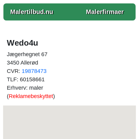
Malertilbud.nu
Malerfirmaer
Wedo4u
Jægerhegnet 67
3450 Allerød
CVR:
19878473
TLF: 60158661
Erhverv: maler
(
Reklamebeskyttet
)