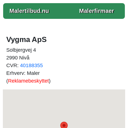
Malertilbud.nu
Malerfirmaer
Vygma ApS
Solbjergvej 4
2990 Nivå
CVR:
40188355
Erhverv: Maler
(
Reklamebeskyttet
)