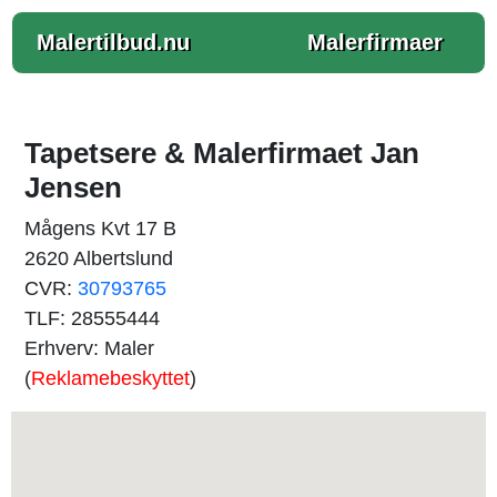
Malertilbud.nu
Malerfirmaer
Tapetsere & Malerfirmaet Jan
Jensen
Mågens Kvt 17 B
2620 Albertslund
CVR:
30793765
TLF: 28555444
Erhverv: Maler
(
Reklamebeskyttet
)