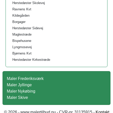
Herstedøster Skolevej
Ravnens Kvt
Kildegården
Borgager
Herstedøster Sidevej
Maglestræde
Bispehusene
Lyngmosevej
Bjørnens Kvt
Herstedøster Kirkestræde
Maler Frederiksværk
Maler Jyllinge
Maler Nykøbing
Maler Skive
© 2026 - www.malertilbud.nu - CVR-nr. 31135915 -
Kontakt