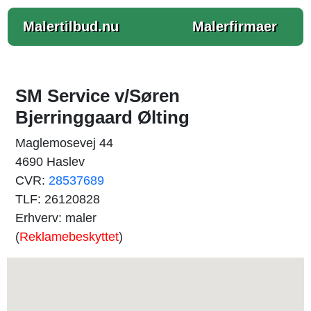
Malertilbud.nu
Malerfirmaer
SM Service v/Søren
Bjerringgaard Ølting
Maglemosevej 44
4690 Haslev
CVR:
28537689
TLF: 26120828
Erhverv: maler
(
Reklamebeskyttet
)