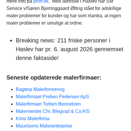
mere info på
proff.dk
. Med adresse i Haslev har SM
Service v/Søren Bjerringgaard Ølting stået for adskillige
maler problemer for kunder og har som mantra, at ingen
maler problemer er umulige at ordne.
Breaking news: 211 friske personer i
Haslev har pr. 6. august 2026 gennemset
denne faktaside!
Seneste opdaterede malerfirmaer:
Bagterp Malerforretning
Malerfirmaet Preben Pedersen ApS
Malerfirmaet Torben Bennetzen
Malermestre Chr. Blegvad & Co A/S
Kims Malerfirma
Mauritzens Malerentreprise