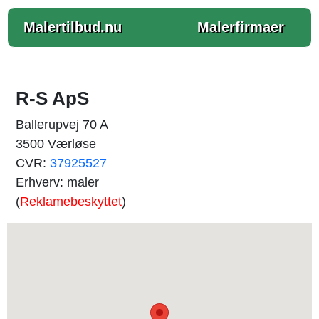
Malertilbud.nu
Malerfirmaer
R-S ApS
Ballerupvej 70 A
3500 Værløse
CVR:
37925527
Erhverv: maler
(
Reklamebeskyttet
)