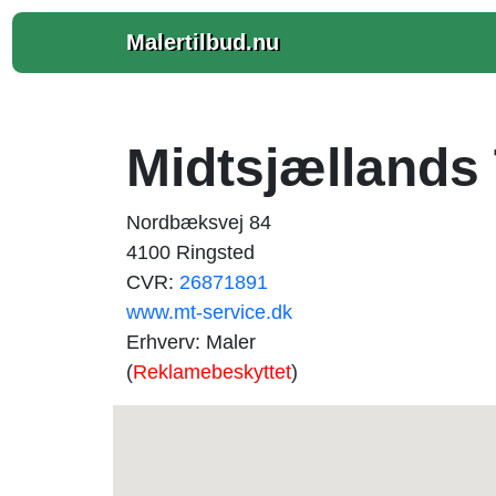
Malertilbud.nu
Midtsjællands 
Nordbæksvej 84
4100 Ringsted
CVR:
26871891
www.mt-service.dk
Erhverv: Maler
(
Reklamebeskyttet
)