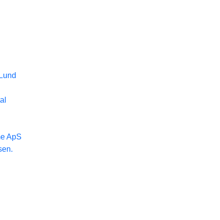
 Lund
al
me ApS
sen.