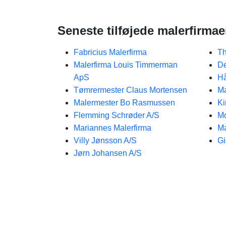
Seneste tilføjede malerfirmae
Fabricius Malerfirma
Th
Malerfirma Louis Timmerman
De
ApS
H
Tømrermester Claus Mortensen
Ma
Malermester Bo Rasmussen
Ki
Flemming Schrøder A/S
Mo
Mariannes Malerfirma
Ma
Villy Jønsson A/S
Gi
Jørn Johansen A/S