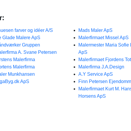
r:
uesen farver og idéer A/S
Mads Maler ApS
 Glade Malere ApS
Malerfirmaet Missel ApS
åndværker Gruppen
Malermester Maria Sofie
lerfirma A. Svane Petersen
ApS
rstens Malerfirma
Malerfirmaet Fjordens Tot
rtens Malerfirma
Malerfirma J.A.Design
ler Munkhansen
A.Y Service ApS
gaByg.dk ApS
Finn Petersen Ejendom
Malerfirmaet Kurt M. Han
Horsens ApS