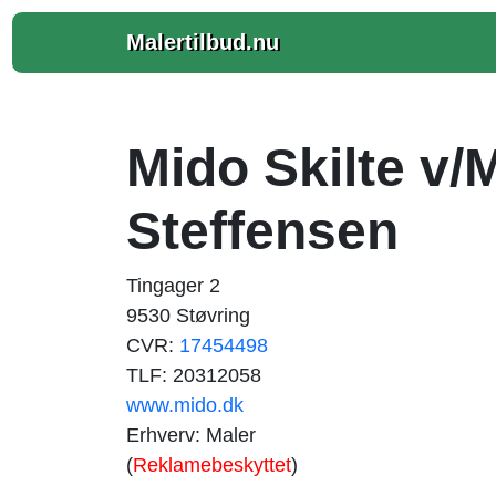
Malertilbud.nu
Mido Skilte v
Steffensen
Tingager 2
9530 Støvring
CVR:
17454498
TLF: 20312058
www.mido.dk
Erhverv: Maler
(
Reklamebeskyttet
)