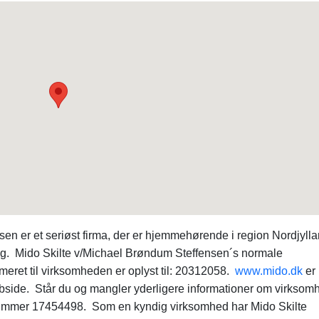
en er et seriøst firma, der er hjemmehørende i region Nordjyll
ng. Mido Skilte v/Michael Brøndum Steffensen´s normale
eret til virksomheden er oplyst til: 20312058.
www.mido.dk
er
ebside. Står du og mangler yderligere informationer om virksom
mmer 17454498. Som en kyndig virksomhed har Mido Skilte