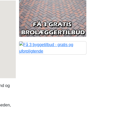
and og
heden,