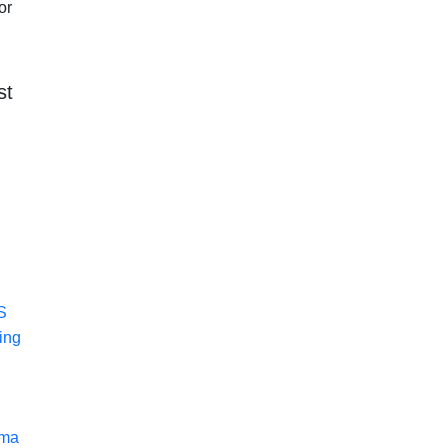
or
st
S
ing
rma