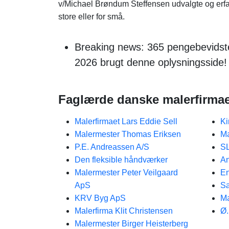
v/Michael Brøndum Steffensen udvalgte og erfa
store eller for små.
Breaking news: 365 pengebevidste 
2026 brugt denne oplysningsside!
Faglærde danske malerfirmae
Malerfirmaet Lars Eddie Sell
Ki
Malermester Thomas Eriksen
Ma
P.E. Andreassen A/S
SL
Den fleksible håndværker
An
Malermester Peter Veilgaard
En
ApS
Sæ
KRV Byg ApS
Ma
Malerfirma Klit Christensen
Ø.
Malermester Birger Heisterberg