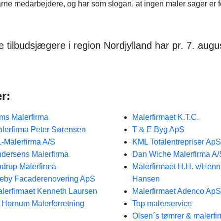
rne medarbejdere, og har som slogan, at ingen maler sager er f
tilbudsjægere i region Nordjylland har pr. 7. augu
r:
ms Malerfirma
Malerfirmaet K.T.C.
lerfirma Peter Sørensen
T & E Byg ApS
-Malerfirma A/S
KML Totalentrepriser ApS
dersens Malerfirma
Dan Wiche Malerfirma A/
drup Malerfirma
Malerfirmaet H.H. v/Henn
by Facaderenovering ApS
Hansen
lerfirmaet Kenneth Laursen
Malerfirmaet Adenco ApS
 Hornum Malerforretning
Top malerservice
Olsen´s tømrer & malerfi