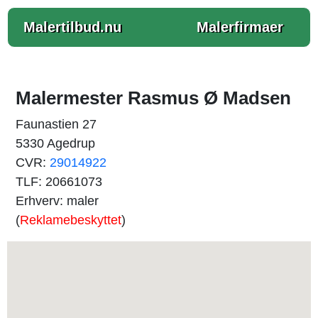
Malertilbud.nu
Malerfirmaer
Malermester Rasmus Ø Madsen
Faunastien 27
5330 Agedrup
CVR:
29014922
TLF: 20661073
Erhverv: maler
(
Reklamebeskyttet
)