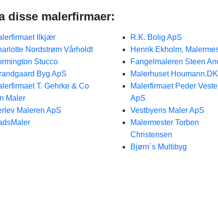
ra disse malerfirmaer:
lerfirmaet Ilkjær
R.K. Bolig ApS
arlotte Nordstrøm Vårholdt
Henrik Ekholm, Malermes
rmington Stucco
Fangelmaleren Steen An
randgaard Byg ApS
Malerhuset Houmann.DK
lerfirmaet T. Gehrke & Co
Malerfirmaet Peder Veste
n Maler
ApS
rlev Maleren ApS
Vestbyens Maler ApS
adsMaler
Malermester Torben
Christensen
Bjørn´s Multibyg