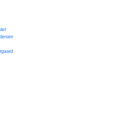
ter
dersen
rgaard