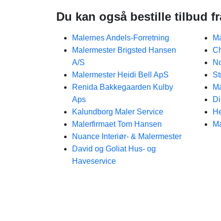
Du kan også bestille tilbud f
Malernes Andels-Forretning
Ma
Malermester Brigsted Hansen
Ch
A/S
No
Malermester Heidi Bell ApS
St
Renida Bakkegaarden Kulby
Ma
Aps
Di
Kalundborg Maler Service
He
Malerfirmaet Tom Hansen
M
Nuance Interiør- & Malermester
David og Goliat Hus- og
Haveservice