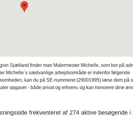
gion Sjælland finder man Malermester Michelle, som bor på ad
ter Michelle´s sædvanlige arbejdsområde er indenfor følgende
virksomheden, kan du på SE-nummeret (29001995) læse dem på si
maler opgaver - både privat og erhverv, og kan honorere dine øns
sningsside frekventeret af 274 aktive besøgende i 