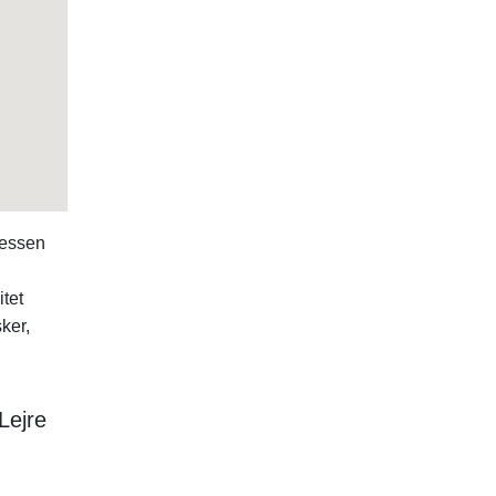
ressen
tet
ker,
Lejre