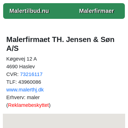
Malertilbud.nu
Malerfirmaer
Malerfirmaet TH. Jensen & Søn
A/S
Køgevej 12 A
4690 Haslev
CVR:
73216117
TLF: 43960086
www.malerthj.dk
Erhverv: maler
(
Reklamebeskyttet
)