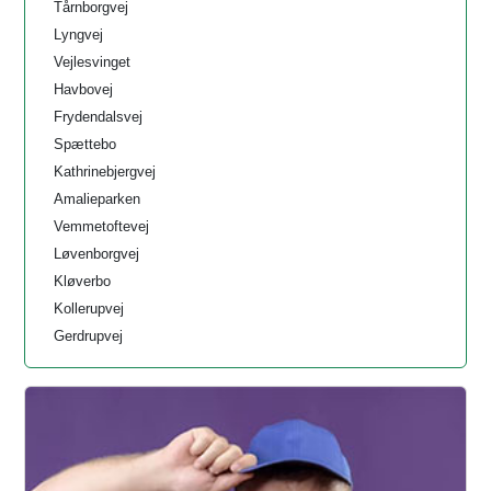
Tårnborgvej
Lyngvej
Vejlesvinget
Havbovej
Frydendalsvej
Spættebo
Kathrinebjergvej
Amalieparken
Vemmetoftevej
Løvenborgvej
Kløverbo
Kollerupvej
Gerdrupvej