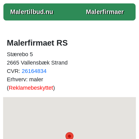
Malertilbud.nu
Malerfirmaer
Malerfirmaet RS
Stærebo 5
2665 Vallensbæk Strand
CVR:
26164834
Erhverv: maler
(
Reklamebeskyttet
)