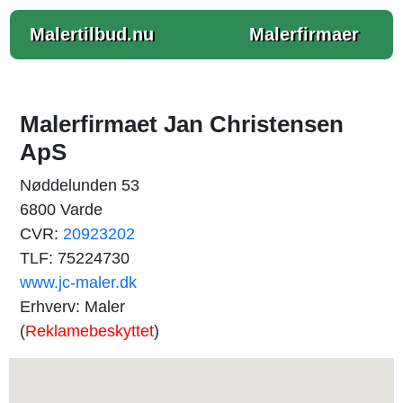
Malertilbud.nu
Malerfirmaer
Malerfirmaet Jan Christensen
ApS
Nøddelunden 53
6800 Varde
CVR:
20923202
TLF: 75224730
www.jc-maler.dk
Erhverv: Maler
(
Reklamebeskyttet
)