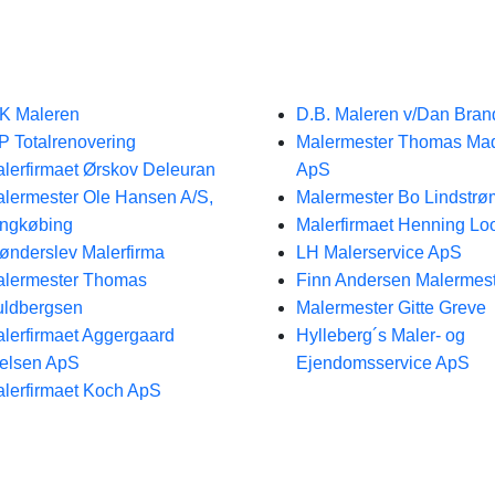
K Maleren
D.B. Maleren v/Dan Bran
P Totalrenovering
Malermester Thomas Ma
lerfirmaet Ørskov Deleuran
ApS
lermester Ole Hansen A/S,
Malermester Bo Lindstrø
ngkøbing
Malerfirmaet Henning L
ønderslev Malerfirma
LH Malerservice ApS
lermester Thomas
Finn Andersen Malermes
ldbergsen
Malermester Gitte Greve
lerfirmaet Aggergaard
Hylleberg´s Maler- og
elsen ApS
Ejendomsservice ApS
lerfirmaet Koch ApS