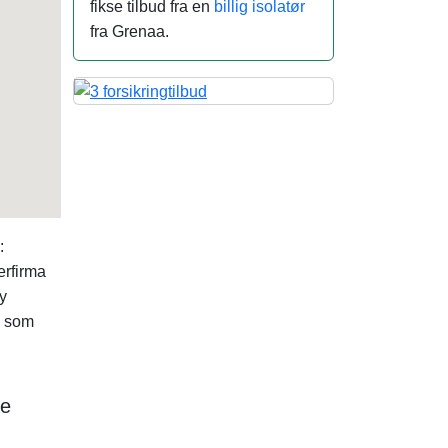
fikse tilbud fra en
billig isolatør
fra Grenaa.
:
erfirma
y
g som
ne