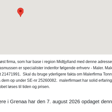
øst firma, som har base i region Midtjylland med denne adresse
smussen er specialister indenfor følgende erhverv - Maler. Mal
 21471991. Skal du bruge yderligere fakta om Malerfirma Tonn
 dem op under SE-nr 25260082. malerfirmaet har solid erfarin
bet løses til tiden og prisen.
ere i Grenaa har den 7. august 2026 opdaget den