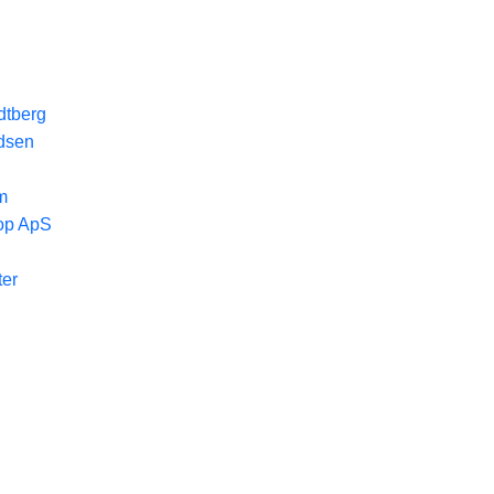
dtberg
dsen
m
oop ApS
ter