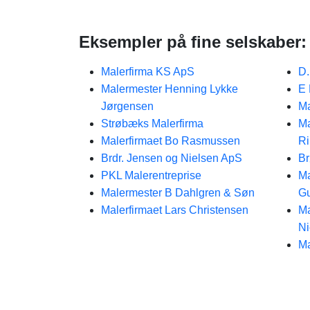
Eksempler på fine selskaber:
Malerfirma KS ApS
D.
Malermester Henning Lykke
E 
Jørgensen
Ma
Strøbæks Malerfirma
Ma
Malerfirmaet Bo Rasmussen
Ri
Brdr. Jensen og Nielsen ApS
Br
PKL Malerentreprise
Ma
Malermester B Dahlgren & Søn
Gu
Malerfirmaet Lars Christensen
Ma
Ni
Ma