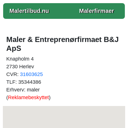
Malertilbud.nu
Malerfirmaer
Maler & Entreprenørfirmaet B&J
ApS
Knapholm 4
2730 Herlev
CVR:
31603625
TLF: 35344386
Erhverv: maler
(
Reklamebeskyttet
)