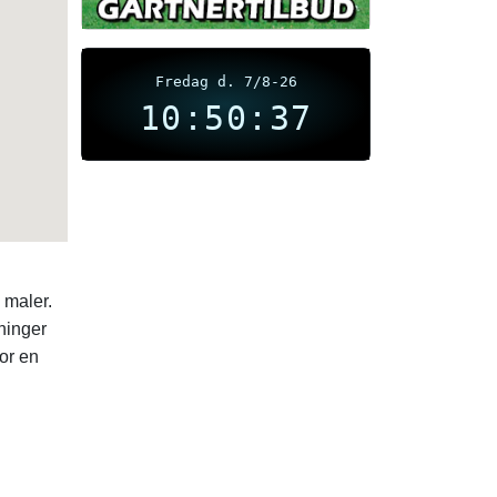
Fredag d. 7/8-26
10:50:37
 maler.
ninger
or en