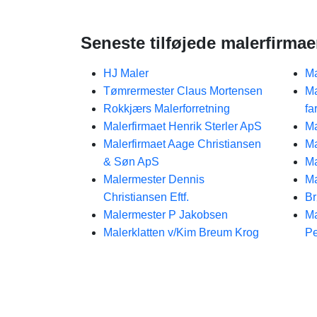
Seneste tilføjede malerfirmae
HJ Maler
Ma
Tømrermester Claus Mortensen
Ma
Rokkjærs Malerforretning
fa
Malerfirmaet Henrik Sterler ApS
Ma
Malerfirmaet Aage Christiansen
Ma
& Søn ApS
Ma
Malermester Dennis
Ma
Christiansen Eftf.
Br
Malermester P Jakobsen
Ma
Malerklatten v/Kim Breum Krog
P