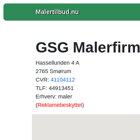
Malertilbud.nu
GSG Malerfirm
Hassellunden 4 A
2765 Smørum
CVR:
41104112
TLF: 44913451
Erhverv: maler
(
Reklamebeskyttet
)