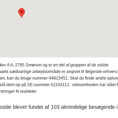
n 4 A, 2765 Smørum og er en del af gruppen af de solide
ets sædvanlige arbejdsområde er angivet til følgende erhverv:
en, kan du bruge nummer 44913451. Skal du finde andre oplys
slå dem op på SE-nummer 41104112. virksomheden har stået f
nger til realiteter.
side blevet fundet af 103 almindelige besøgende i