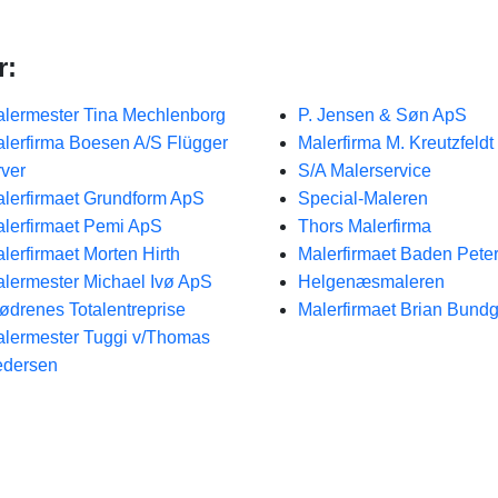
r:
lermester Tina Mechlenborg
P. Jensen & Søn ApS
lerfirma Boesen A/S Flügger
Malerfirma M. Kreutzfeldt
rver
S/A Malerservice
lerfirmaet Grundform ApS
Special-Maleren
lerfirmaet Pemi ApS
Thors Malerfirma
lerfirmaet Morten Hirth
Malerfirmaet Baden Pete
lermester Michael Ivø ApS
Helgenæsmaleren
ødrenes Totalentreprise
Malerfirmaet Brian Bund
lermester Tuggi v/Thomas
edersen