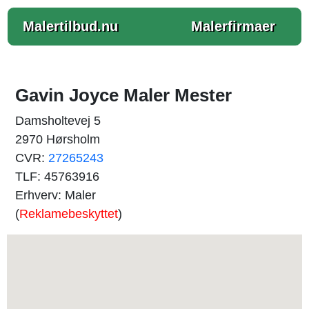
Malertilbud.nu
Malerfirmaer
Gavin Joyce Maler Mester
Damsholtevej 5
2970 Hørsholm
CVR:
27265243
TLF: 45763916
Erhverv: Maler
(
Reklamebeskyttet
)