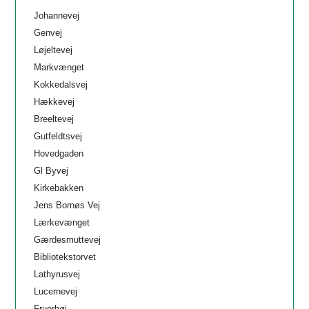
Johannevej
Genvej
Løjeltevej
Markvænget
Kokkedalsvej
Hækkevej
Breeltevej
Gutfeldtsvej
Hovedgaden
Gl Byvej
Kirkebakken
Jens Bornøs Vej
Lærkevænget
Gærdesmuttevej
Bibliotekstorvet
Lathyrusvej
Lucernevej
Fruerhøj